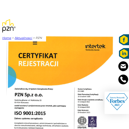
Home
>
Aktualnosci
> PZN