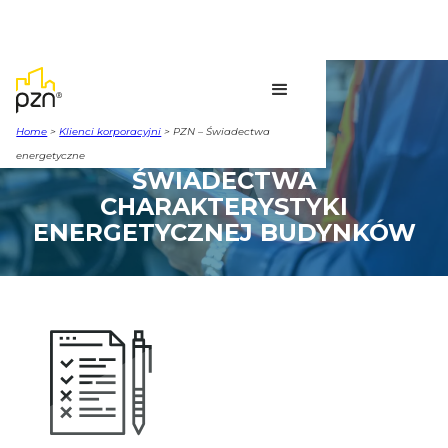
Home
>
Klienci korporacyjni
> PZN – Świadectwa
energetyczne
ŚWIADECTWA
CHARAKTERYSTYKI
ENERGETYCZNEJ BUDYNKÓW