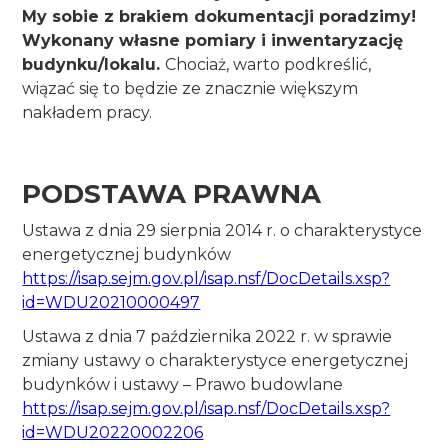
My sobie z brakiem dokumentacji poradzimy!
Wykonany własne pomiary i inwentaryzację
budynku/lokalu.
Chociaż, warto podkreślić,
wiązać się to będzie ze znacznie większym
nakładem pracy.
PODSTAWA PRAWNA
Ustawa z dnia 29 sierpnia 2014 r. o charakterystyce
energetycznej budynków
https://isap.sejm.gov.pl/isap.nsf/DocDetails.xsp?
id=WDU20210000497
Ustawa z dnia 7 października 2022 r. w sprawie
zmiany ustawy o charakterystyce energetycznej
budynków i ustawy – Prawo budowlane
https://isap.sejm.gov.pl/isap.nsf/DocDetails.xsp?
id=WDU20220002206