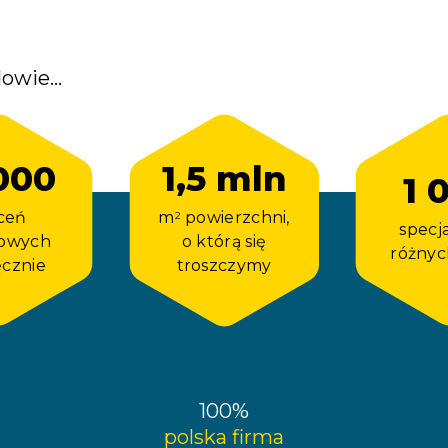
owie...
000
1,5 mln
1 
ceń
m
powierzchni,
2
specj
sowych
o którą się
różnyc
ęcznie
troszczymy
100%
polska firma