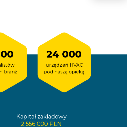
000
24 000
alistów
urządzeń HVAC
h branż
pod naszą opieką
Kapitał zakładowy
2 556 000 PLN