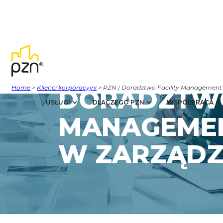
Home
>
Klienci korporacyjni
> PZN | Doradztwo Facility Management
DORADZTWO
USŁUGI
DLACZEGO PZN
WSPÓŁPRACA
MANAGEMEN
W ZARZĄDZ