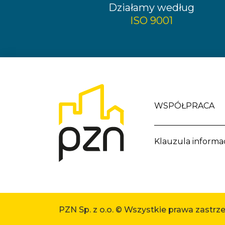
Działamy według
ISO 9001
WSPÓŁPRACA
Klauzula informac
PZN Sp. z o.o. © Wszystkie prawa zastrz