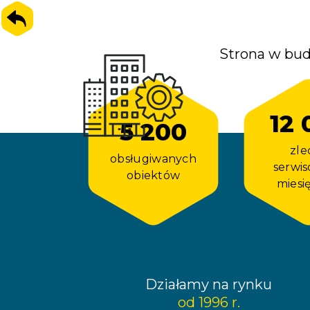
Strona w bud
12 
5 200
zle
obsługiwanych
serwi
obiektów
miesi
Działamy na rynku
od 1996 r.