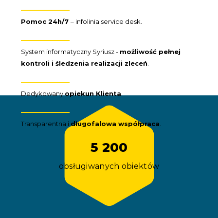
Pomoc 24h/7
– infolinia service desk.
System informatyczny Syriusz -
możliwość pełnej
kontroli i śledzenia realizacji zleceń
.
Dedykowany
opiekun Klienta
.
Transparentna i
długofalowa współpraca
.
5 200
obsługiwanych obiektów