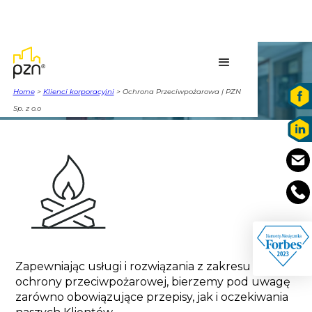
OCHRONA
PRZECIWPOŻAROWA
Home
>
Klienci korporacyjni
> Ochrona Przeciwpożarowa | PZN
Sp. z o.o
Zapewniając usługi i rozwiązania z zakresu 
ochrony przeciwpożarowej, bierzemy pod uwagę 
zarówno obowiązujące przepisy, jak i oczekiwania 