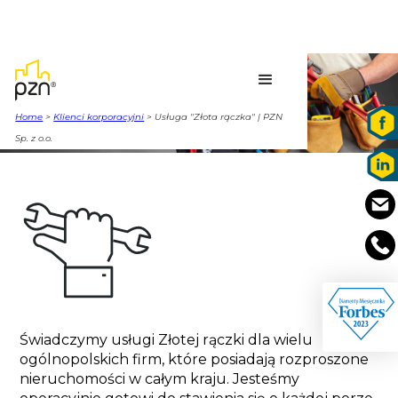
USŁUGA
„ZŁOTA RĄCZKA”
Home
>
Klienci korporacyjni
> Usługa "Złota rączka" | PZN
Sp. z o.o.
Świadczymy usługi Złotej rączki dla wielu 
ogólnopolskich firm, które posiadają rozproszone 
nieruchomości w całym kraju. Jesteśmy 