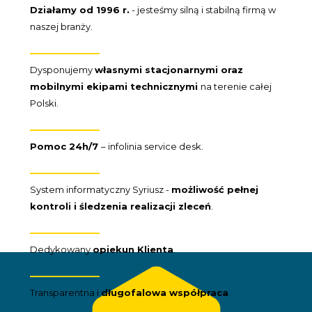
Działamy od 1996 r.
- jesteśmy silną i stabilną firmą w
naszej branży.
Dysponujemy
własnymi stacjonarnymi oraz
mobilnymi ekipami technicznymi
na terenie całej
Polski.
Pomoc 24h/7
– infolinia service desk.
System informatyczny Syriusz -
możliwość pełnej
kontroli i śledzenia realizacji zleceń
.
Dedykowany
opiekun Klienta
.
Transparentna i
długofalowa współpraca
.