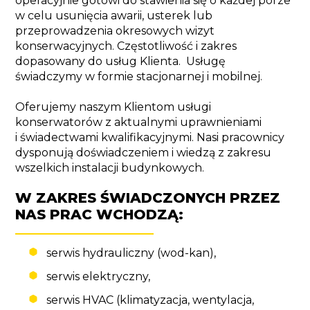
operacyjnie gotowi do stawienia się o każdej porze 
w celu usunięcia awarii, usterek lub 
przeprowadzenia okresowych wizyt 
konserwacyjnych. Częstotliwość i zakres 
dopasowany do usług Klienta.  Usługę 
świadczymy w formie stacjonarnej i mobilnej. 
Oferujemy naszym Klientom usługi 
konserwatorów z aktualnymi uprawnieniami 
i świadectwami kwalifikacyjnymi. Nasi pracownicy 
dysponują doświadczeniem i wiedzą z zakresu 
wszelkich instalacji budynkowych. 
W ZAKRES ŚWIADCZONYCH PRZEZ
NAS PRAC WCHODZĄ:
serwis hydrauliczny (wod-kan),
serwis elektryczny,
serwis HVAC (klimatyzacja, wentylacja,